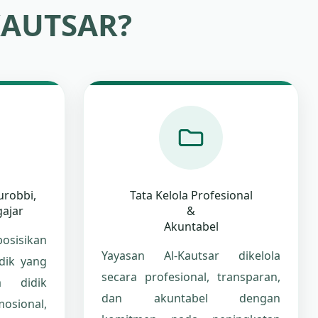
KAUTSAR?
urobbi,
Tata Kelola Profesional
ajar
&
Akuntabel
osisikan
Yayasan Al-Kautsar dikelola
dik yang
secara profesional, transparan,
a didik
dan akuntabel dengan
osional,