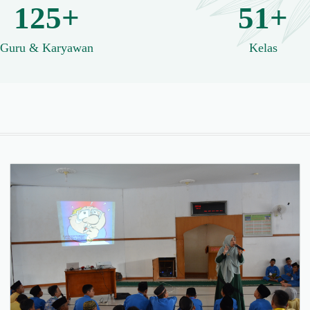
125+
51+
Guru & Karyawan
Kelas