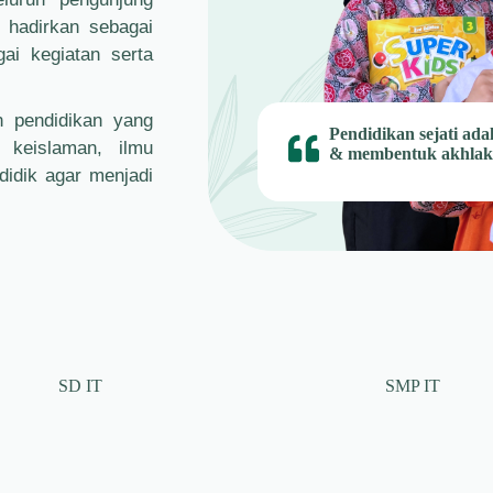
i hadirkan sebagai
gai kegiatan serta
n pendidikan yang
Pendidikan sejati a
i keislaman, ilmu
& membentuk akhlak 
didik agar menjadi
SD IT
SMP IT