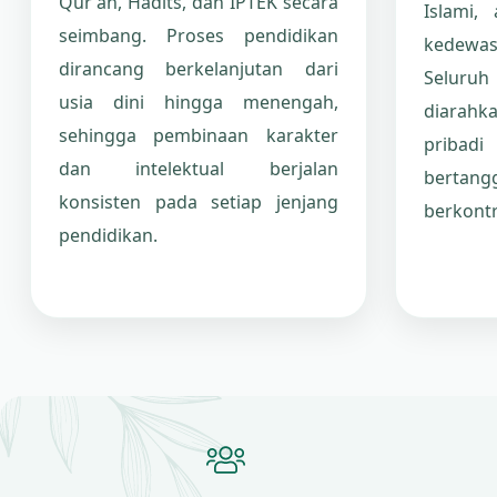
Qur'an, Hadits, dan IPTEK secara
Islami, 
seimbang. Proses pendidikan
kedewasa
dirancang berkelanjutan dari
Seluruh
usia dini hingga menengah,
diarah
sehingga pembinaan karakter
pribadi
dan intelektual berjalan
bertang
konsisten pada setiap jenjang
berkontr
pendidikan.