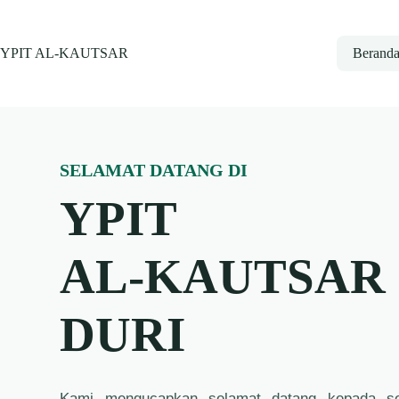
Skip
to
content
YPIT AL-KAUTSAR
Berand
SELAMAT DATANG DI
YPIT
AL-KAUTSAR
DURI
Kami mengucapkan selamat datang kepada se